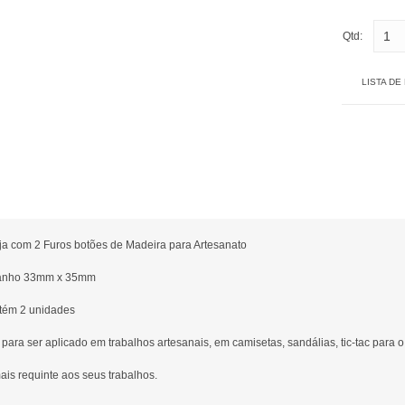
Qtd:
LISTA DE
ja com 2 Furos botões de Madeira para Artesanato
nho 33mm x 35mm
ntém 2 unidades
 para ser aplicado em trabalhos artesanais, em camisetas, sandálias, tic-tac para o
is requinte aos seus trabalhos.