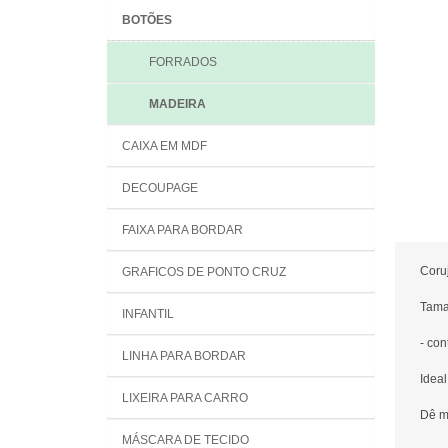
BOTÕES
FORRADOS
MADEIRA
CAIXA EM MDF
DECOUPAGE
FAIXA PARA BORDAR
Coru
GRAFICOS DE PONTO CRUZ
Tama
INFANTIL
- co
LINHA PARA BORDAR
Ideal
LIXEIRA PARA CARRO
Dê ma
MÁSCARA DE TECIDO