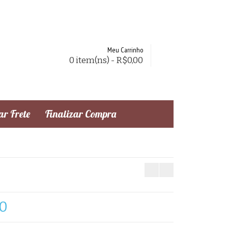
Meu Carrinho
0 item(ns) - R$0,00
r Frete
Finalizar Compra
10