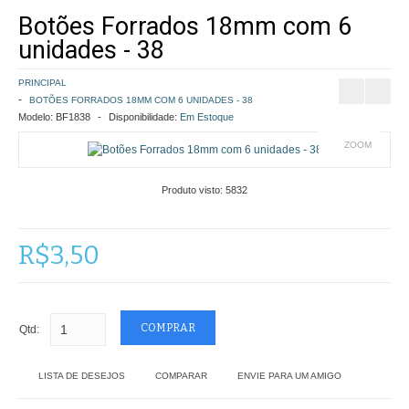
Botões Forrados 18mm com 6
COMO COMPRAR
unidades - 38
POLÍTICA DE FRETE GRÁTIS
PRINCIPAL
BOTÕES FORRADOS 18MM COM 6 UNIDADES - 38
SIMULAR FRETE
Modelo:
BF1838
Disponibilidade:
Em Estoque
ZOOM
FINALIZAR COMPRA
Produto visto:
5832
CONTATO
R$3,50
Qtd:
LISTA DE DESEJOS
COMPARAR
ENVIE PARA UM AMIGO