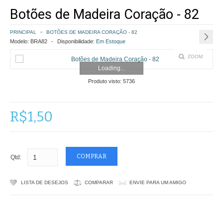
Botões de Madeira Coração - 82
COMO COMPRAR
PRINCIPAL
BOTÕES DE MADEIRA CORAÇÃO - 82
POLÍTICA DE FRETE GRÁTIS
Modelo:
BRA82
Disponibilidade:
Em Estoque
ZOOM
SIMULAR FRETE
Loading...
Produto visto:
5736
FINALIZAR COMPRA
CONTATO
R$1,50
Qtd:
LISTA DE DESEJOS
COMPARAR
ENVIE PARA UM AMIGO