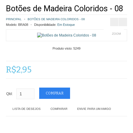
Botões de Madeira Coloridos - 08
COMO COMPRAR
PRINCIPAL
BOTÕES DE MADEIRA COLORIDOS - 08
POLÍTICA DE FRETE GRÁTIS
Modelo:
BRA08
Disponibilidade:
Em Estoque
ZOOM
SIMULAR FRETE
Produto visto:
5249
FINALIZAR COMPRA
CONTATO
R$2,95
Qtd:
LISTA DE DESEJOS
COMPARAR
ENVIE PARA UM AMIGO