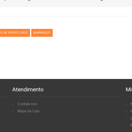
S DE PONTO CRUZ
BARRADOS
Atendimento
Mi
Contate-nos
Mapa da Loja