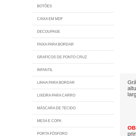
BOTÕES
CAIXA EM MDF
DECOUPAGE
FAIXA PARA BORDAR
GRAFICOS DE PONTO CRUZ
INFANTIL
Grá
LINHA PARA BORDAR
alt
lar
LIXEIRA PARA CARRO
MÁSCARA DE TECIDO
MESA E COPA
OB
pri
PORTA FÓSFORO