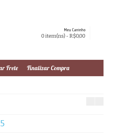
Meu Carrinho
0 item(ns) - R$0,00
r Frete
Finalizar Compra
75