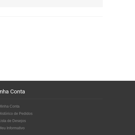
nha Conta
Minha Conta
Histórico de Pedidos
Lista de Desejos
Meu Informativo