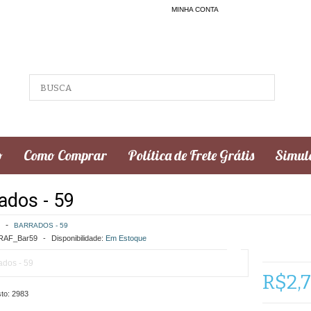
MINHA CONTA
o
Como Comprar
Política de Frete Grátis
Simula
ados - 59
BARRADOS - 59
AF_Bar59
Disponibilidade:
Em Estoque
R$2,
to:
2983