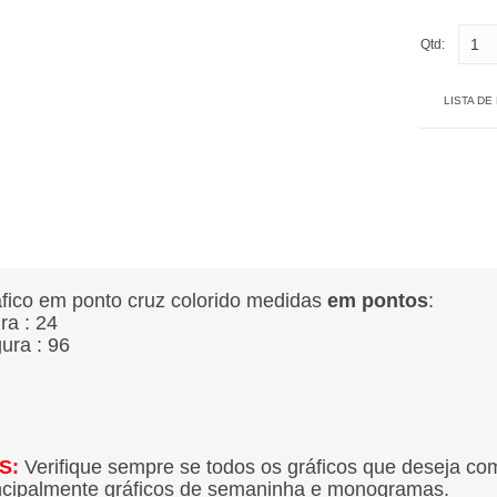
Qtd:
LISTA DE
fico em ponto cruz colorido medidas
em pontos
:
ura : 24
gura : 96
S:
Verifique sempre se todos os gráficos que deseja co
ncipalmente gráficos de semaninha e monogramas.