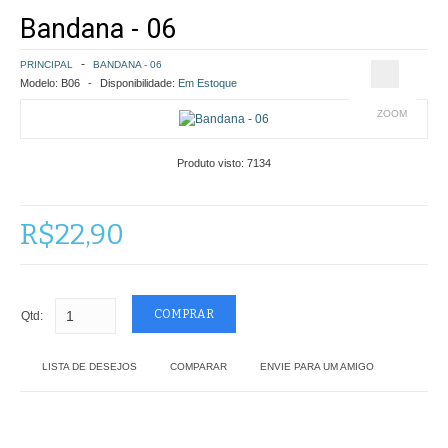
Bandana - 06
COMO COMPRAR
PRINCIPAL
BANDANA - 06
POLÍTICA DE FRETE GRÁTIS
Modelo:
B06
Disponibilidade:
Em Estoque
ZOOM
SIMULAR FRETE
Produto visto:
7134
FINALIZAR COMPRA
CONTATO
R$22,90
Qtd:
LISTA DE DESEJOS
COMPARAR
ENVIE PARA UM AMIGO