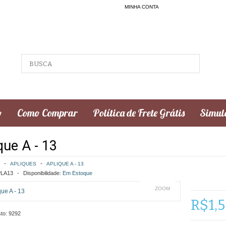
MINHA CONTA
o
Como Comprar
Política de Frete Grátis
Simula
que A - 13
APLIQUES
APLIQUE A - 13
LA13
Disponibilidade:
Em Estoque
ZOOM
R$1,
to:
9292