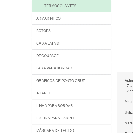
TERMOCOLANTES
ARMARINHOS
BOTÕES
CAIXA EM MDF
DECOUPAGE
FAIXA PARA BORDAR
Apli
GRAFICOS DE PONTO CRUZ
- 7 c
- 7 c
INFANTIL
Mater
LINHA PARA BORDAR
Utili
LIXEIRA PARA CARRO
Mater
MÁSCARA DE TECIDO