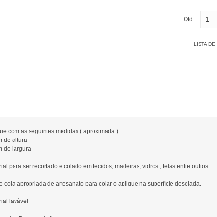
Qtd:
LISTA DE
que com as seguintes medidas ( aproximada )
m de altura
m de largura
ial para ser recortado e colado em tecidos, madeiras, vidros , telas entre outros.
ze cola apropriada de artesanato para colar o aplique na superfície desejada.
ial lavável