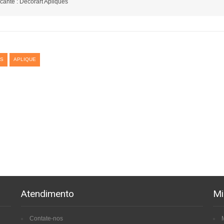
cante : Decorart Apliques
S
APLIQUE
Atendimento
Mi
Contate-nos