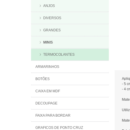
ANJOS
DIVERSOS
GRANDES
MINIS
TERMOCOLANTES
ARMARINHOS
Apli
BOTÕES
- 5 c
- 4 c
CAIXA EM MDF
Mater
DECOUPAGE
Utili
FAIXA PARA BORDAR
Mater
GRAFICOS DE PONTO CRUZ