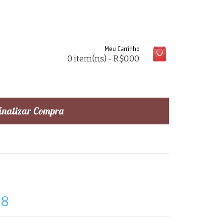
Meu Carrinho
0 item(ns) - R$0,00
inalizar Compra
78