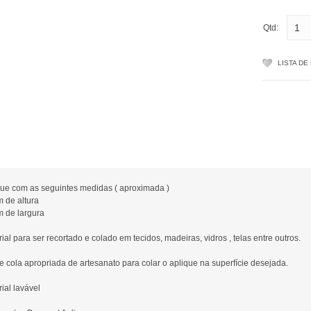
Qtd:
LISTA DE
que com as seguintes medidas ( aproximada )
m de altura
m de largura
ial para ser recortado e colado em tecidos, madeiras, vidros , telas entre outros.
ze cola apropriada de artesanato para colar o aplique na superfície desejada.
ial lavável