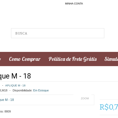
MINHA CONTA
o
Como Comprar
Política de Frete Grátis
Simula
que M - 18
APLIQUE M - 18
LM18
Disponibilidade:
Em Estoque
ZOOM
R$0,
to:
8809