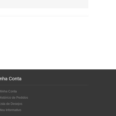
nha Conta
Minha Conta
Histórico de Pedidos
Lista de Desejos
Meu Informativo