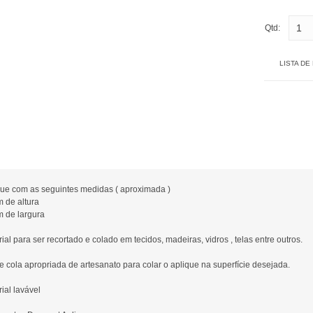
Qtd:
LISTA DE
que com as seguintes medidas ( aproximada )
m de altura
m de largura
ial para ser recortado e colado em tecidos, madeiras, vidros , telas entre outros.
ze cola apropriada de artesanato para colar o aplique na superfície desejada.
ial lavável