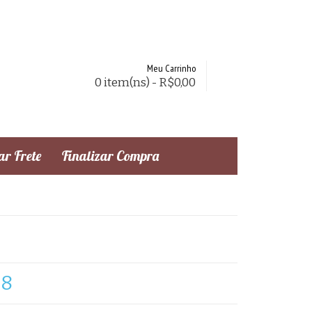
Meu Carrinho
0 item(ns) - R$0,00
r Frete
Finalizar Compra
78