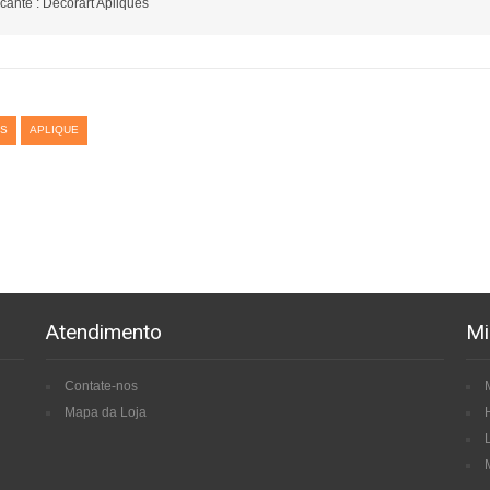
cante : Decorart Apliques
S
APLIQUE
Atendimento
Mi
Contate-nos
Mapa da Loja