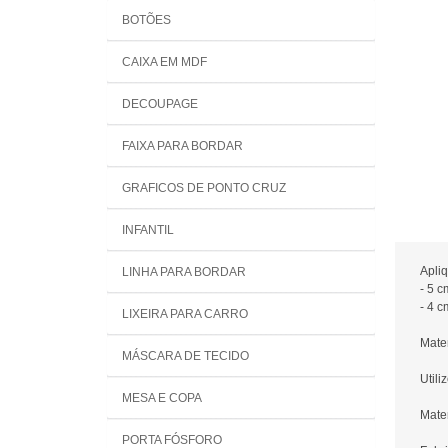
BOTÕES
CAIXA EM MDF
DECOUPAGE
FAIXA PARA BORDAR
GRAFICOS DE PONTO CRUZ
INFANTIL
Apli
LINHA PARA BORDAR
- 5 c
- 4 c
LIXEIRA PARA CARRO
Mater
MÁSCARA DE TECIDO
Utili
MESA E COPA
Mater
PORTA FÓSFORO