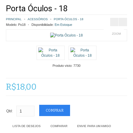
Porta Óculos - 18
COMO COMPRAR
PRINCIPAL
ACESSÓRIOS
PORTA ÓCULOS - 18
POLÍTICA DE FRETE GRÁTIS
Modelo:
Po18
Disponibilidade:
Em Estoque
ZOOM
SIMULAR FRETE
FINALIZAR COMPRA
CONTATO
Produto visto:
7730
R$18,00
Qtd:
LISTA DE DESEJOS
COMPARAR
ENVIE PARA UM AMIGO