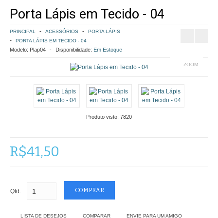
Porta Lápis em Tecido - 04
COMO COMPRAR
PRINCIPAL
ACESSÓRIOS
PORTA LÁPIS
POLÍTICA DE FRETE GRÁTIS
PORTA LÁPIS EM TECIDO - 04
Modelo:
Plap04
Disponibilidade:
Em Estoque
SIMULAR FRETE
ZOOM
FINALIZAR COMPRA
CONTATO
Produto visto:
7820
R$41,50
Qtd:
LISTA DE DESEJOS
COMPARAR
ENVIE PARA UM AMIGO