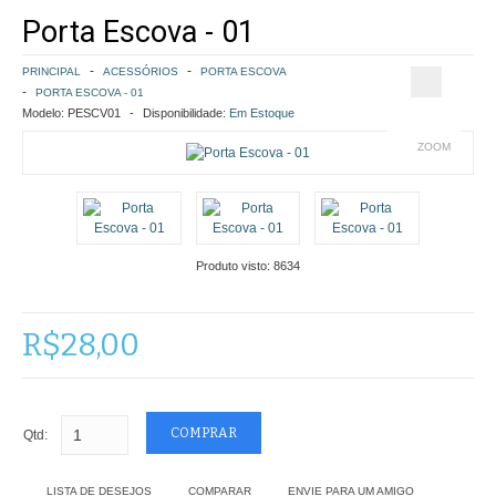
Porta Escova - 01
COMO COMPRAR
PRINCIPAL
ACESSÓRIOS
PORTA ESCOVA
POLÍTICA DE FRETE GRÁTIS
PORTA ESCOVA - 01
Modelo:
PESCV01
Disponibilidade:
Em Estoque
SIMULAR FRETE
ZOOM
FINALIZAR COMPRA
CONTATO
Produto visto:
8634
R$28,00
Qtd:
LISTA DE DESEJOS
COMPARAR
ENVIE PARA UM AMIGO