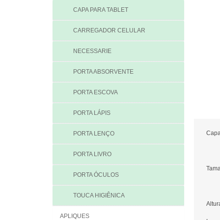
CAPA PARA TABLET
CARREGADOR CELULAR
NECESSARIE
PORTA ABSORVENTE
PORTA ESCOVA
PORTA LÁPIS
Capa 
PORTA LENÇO
PORTA LIVRO
Tama
PORTA ÓCULOS
TOUCA HIGIÊNICA
Altu
APLIQUES