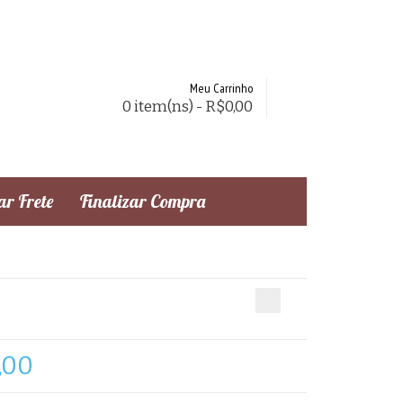
Meu Carrinho
0 item(ns) - R$0,00
r Frete
Finalizar Compra
,00