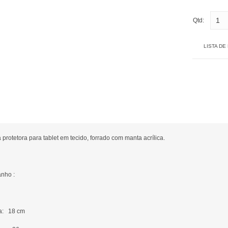
Qtd:
LISTA DE
protetora para tablet em tecido, forrado com manta acrílica.
nho :
ra: 18 cm