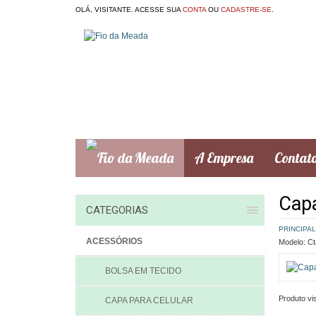
OLÁ, VISITANTE. ACESSE SUA
CONTA
OU
CADASTRE-SE
.
A Empresa
Contat
Capa
CATEGORIAS
PRINCIPAL
ACESSÓRIOS
Modelo:
Ct
BOLSA EM TECIDO
Produto vis
CAPA PARA CELULAR