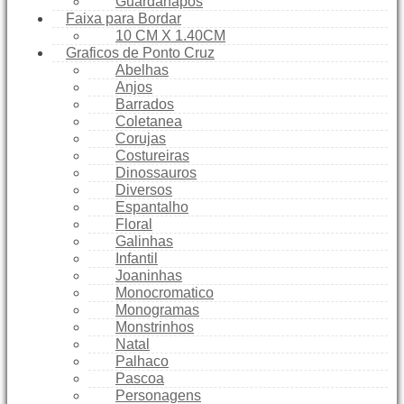
Guardanapos
Faixa para Bordar
10 CM X 1.40CM
Graficos de Ponto Cruz
Abelhas
Anjos
Barrados
Coletanea
Corujas
Costureiras
Dinossauros
Diversos
Espantalho
Floral
Galinhas
Infantil
Joaninhas
Monocromatico
Monogramas
Monstrinhos
Natal
Palhaco
Pascoa
Personagens