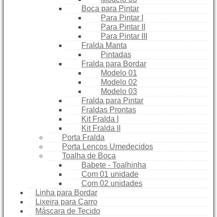
Boca para Pintar
Para Pintar I
Para Pintar II
Para Pintar III
Fralda Manta
Pintadas
Fralda para Bordar
Modelo 01
Modelo 02
Modelo 03
Fralda para Pintar
Fraldas Prontas
Kit Fralda I
Kit Fralda II
Porta Fralda
Porta Lencos Umedecidos
Toalha de Boca
Babete - Toalhinha
Com 01 unidade
Com 02 unidades
Linha para Bordar
Lixeira para Carro
Máscara de Tecido