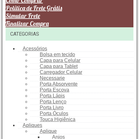
Como Comprar
Política de Frete Grátis
Simular Frete
Finalizar Compra
CATEGORIAS
Acessórios
Bolsa em tecido
Capa para Celular
Capa para Tablet
Carregador Celular
Necessarie
Porta Absorvente
Porta Escova
Porta Lápis
Porta Lenço
Porta Livro
Porta Óculos
Touca Higiênica
Apliques
Aplique
Anjos