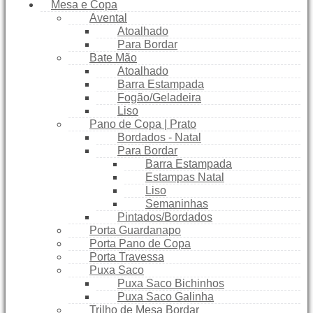
Mesa e Copa
Avental
Atoalhado
Para Bordar
Bate Mão
Atoalhado
Barra Estampada
Fogão/Geladeira
Liso
Pano de Copa | Prato
Bordados - Natal
Para Bordar
Barra Estampada
Estampas Natal
Liso
Semaninhas
Pintados/Bordados
Porta Guardanapo
Porta Pano de Copa
Porta Travessa
Puxa Saco
Puxa Saco Bichinhos
Puxa Saco Galinha
Trilho de Mesa Bordar