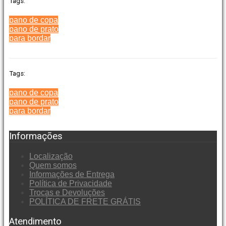
Tags:
pano de copa
pano de prato
para bordar
Tags:
pano de copa
pano de prato
para bordar
Informações
Localização
Quem somos
Informações de Entrega
Política de Privacidade
Trocas e Devoluções
POLÍTICA DE FRETE GRÁTIS
Atendimento