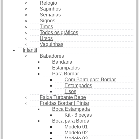
Relogio
Sapinhos
Semanas
Signos
Times
Todos os gráficos
Ursos
Vaquinhas
Infantil
Babadores
Bandana
Estampados
Para Bordar
Com Barra para Bordar
Estampados
Lisos
Faixa Turbante Bebe
Fraldas Bordar | Pintar
Boca Estampada
Kit - 3 peças
Boca para Bordar
Modelo 01
Modelo 02
Modelo 03