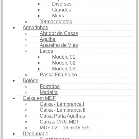
Diversos
Grandes
Minis
Termocolantes
Armarinhos
Abridor de Casas
Agulha
Aparelho de Viés
Laços
Modelo 01
Modelo 02
Modelo 03
Passa Fita Falso
Botões
Forrados
Madeira
Caixa em MDF
Caixa - Lembrança I
Caixa - Lembrança II
Caixa Porta Agulhas
Caixas CRU MDF
MDF 02 – 16.5x16.5x5
Decoupage