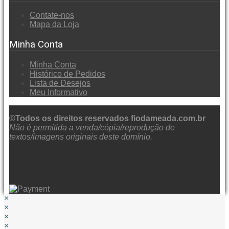
Contate-nos
Mapa da Loja
Minha Conta
Minha Conta
Histórico de Pedidos
Lista de Desejos
Meu Informativo
©Todos os direitos reservados fiodameada.com.br
Não é permitida a venda/cópia/reprodução de
textos/imagens originais deste domínio.
×
×
×
×