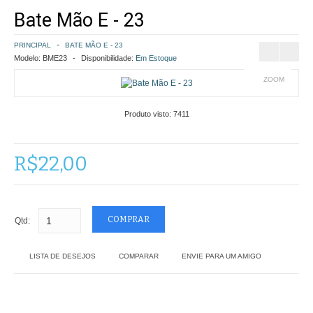
Bate Mão E - 23
COMO COMPRAR
PRINCIPAL
BATE MÃO E - 23
POLÍTICA DE FRETE GRÁTIS
Modelo:
BME23
Disponibilidade:
Em Estoque
ZOOM
SIMULAR FRETE
Produto visto:
7411
FINALIZAR COMPRA
CONTATO
R$22,00
Qtd:
LISTA DE DESEJOS
COMPARAR
ENVIE PARA UM AMIGO