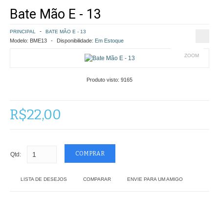
Bate Mão E - 13
COMO COMPRAR
PRINCIPAL
BATE MÃO E - 13
POLÍTICA DE FRETE GRÁTIS
Modelo:
BME13
Disponibilidade:
Em Estoque
ZOOM
SIMULAR FRETE
Produto visto:
9165
FINALIZAR COMPRA
CONTATO
R$22,00
Qtd:
LISTA DE DESEJOS
COMPARAR
ENVIE PARA UM AMIGO