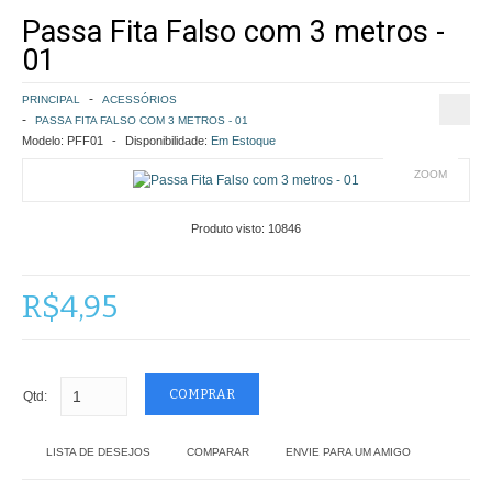
Passa Fita Falso com 3 metros -
COMO COMPRAR
01
POLÍTICA DE FRETE GRÁTIS
PRINCIPAL
ACESSÓRIOS
PASSA FITA FALSO COM 3 METROS - 01
SIMULAR FRETE
Modelo:
PFF01
Disponibilidade:
Em Estoque
ZOOM
FINALIZAR COMPRA
Produto visto:
10846
CONTATO
R$4,95
Qtd:
LISTA DE DESEJOS
COMPARAR
ENVIE PARA UM AMIGO