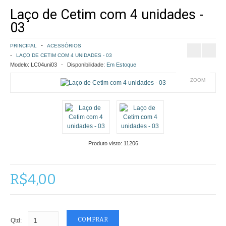
Laço de Cetim com 4 unidades -
COMO COMPRAR
03
POLÍTICA DE FRETE GRÁTIS
PRINCIPAL
ACESSÓRIOS
LAÇO DE CETIM COM 4 UNIDADES - 03
SIMULAR FRETE
Modelo:
LC04uni03
Disponibilidade:
Em Estoque
ZOOM
FINALIZAR COMPRA
CONTATO
Produto visto:
11206
R$4,00
Qtd: