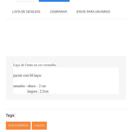
LISTA DE DESEJOS
COMPARAR
ENVIE PARA UM AMIGO
Laço de Cetim na cor vermelho
pacote com 04 laços
tamanho : altura : 2 cm
largura : 2,5cm
Tags:
ACESSÓRIOS
LAÇOS