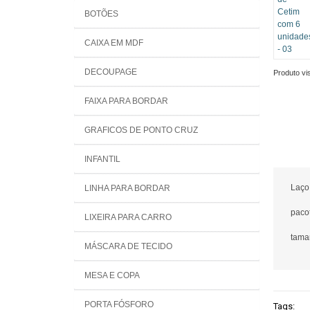
BOTÕES
CAIXA EM MDF
DECOUPAGE
Produto vis
FAIXA PARA BORDAR
GRAFICOS DE PONTO CRUZ
INFANTIL
Laço 
LINHA PARA BORDAR
paco
LIXEIRA PARA CARRO
taman
MÁSCARA DE TECIDO
lar
MESA E COPA
PORTA FÓSFORO
Tags: