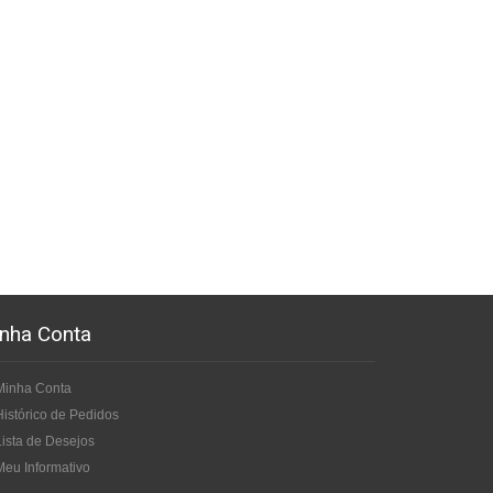
nha Conta
Minha Conta
Histórico de Pedidos
Lista de Desejos
Meu Informativo