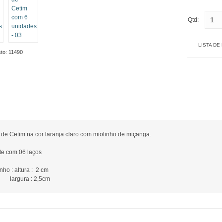
Qtd:
LISTA DE
to:
11490
de Cetim na cor laranja claro com miolinho de miçanga.
te com 06 laços
ho : altura : 2 cm
gura : 2,5cm