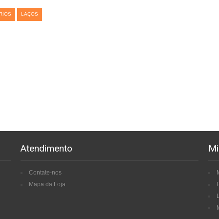
RIOS
LAÇOS
Atendimento
Mi
Contate-nos
Mapa da Loja