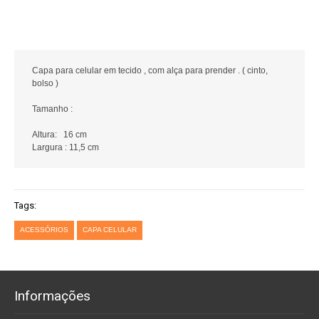
Capa para celular em tecido , com alça para prender . ( cinto,
bolso )
Tamanho :
Altura: 16 cm
Largura : 11,5 cm
Tags:
ACESSÓRIOS
CAPA CELULAR
Informações