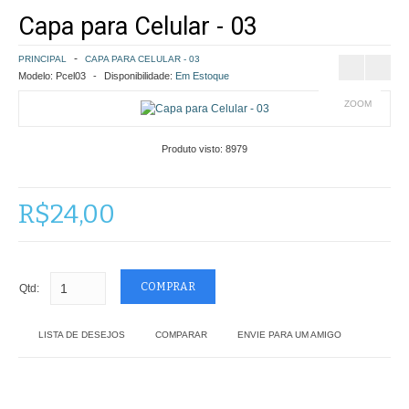
Capa para Celular - 03
COMO COMPRAR
PRINCIPAL
CAPA PARA CELULAR - 03
POLÍTICA DE FRETE GRÁTIS
Modelo:
Pcel03
Disponibilidade:
Em Estoque
ZOOM
SIMULAR FRETE
Produto visto:
8979
FINALIZAR COMPRA
CONTATO
R$24,00
Qtd:
LISTA DE DESEJOS
COMPARAR
ENVIE PARA UM AMIGO