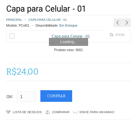
Capa para Celular - 01
COMO COMPRAR
PRINCIPAL
CAPA PARA CELULAR - 01
POLÍTICA DE FRETE GRÁTIS
Modelo:
PCel01
Disponibilidade:
Em Estoque
ZOOM
SIMULAR FRETE
Loading...
Produto visto:
9001
FINALIZAR COMPRA
CONTATO
R$24,00
Qtd:
LISTA DE DESEJOS
COMPARAR
ENVIE PARA UM AMIGO