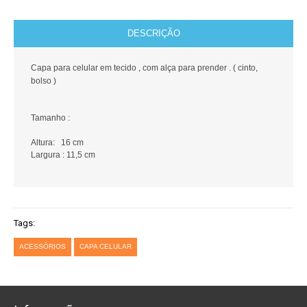
DESCRIÇÃO
Capa para celular em tecido , com alça para prender . ( cinto,
bolso )
Tamanho :
Altura: 16 cm
Largura : 11,5 cm
Tags:
ACESSÓRIOS
CAPA CELULAR