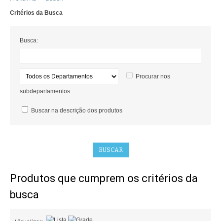
Critérios da Busca
COMO COMPRAR
POLÍTICA DE FRETE GRÁTIS
Busca:
SIMULAR FRETE
Procurar nos
FINALIZAR COMPRA
subdepartamentos
CONTATO
Buscar na descrição dos produtos
Produtos que cumprem os critérios da
busca