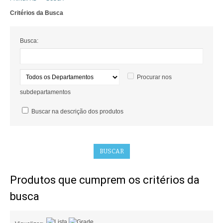
Critérios da Busca
COMO COMPRAR
POLÍTICA DE FRETE GRÁTIS
Busca:
SIMULAR FRETE
Procurar nos
FINALIZAR COMPRA
subdepartamentos
CONTATO
Buscar na descrição dos produtos
Produtos que cumprem os critérios da
busca